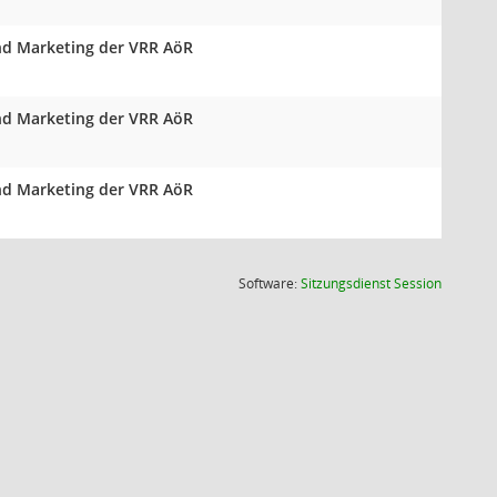
und Marketing der VRR AöR
und Marketing der VRR AöR
und Marketing der VRR AöR
(Wird in
Software:
Sitzungsdienst
Session