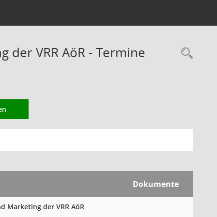
ng der VRR AöR - Termine
Rec
en
Dokumente
und Marketing der VRR AöR