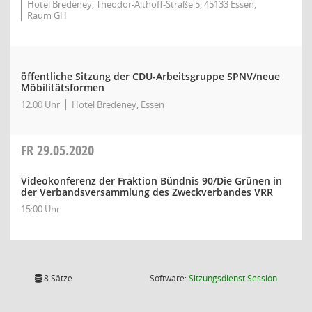
Hotel Bredeney, Theodor-Althoff-Straße 5, 45133 Essen,
Raum GH
öffentliche Sitzung der CDU-Arbeitsgruppe SPNV/neue
Möbilitätsformen
12:00 Uhr
Hotel Bredeney, Essen
FR
29.05.2020
Videokonferenz der Fraktion Bündnis 90/Die Grünen in
der Verbandsversammlung des Zweckverbandes VRR
15:00 Uhr
(Wird in
8 Sätze
Software:
Sitzungsdienst
Session