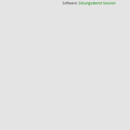
(Wird in
Software:
Sitzungsdienst
Session