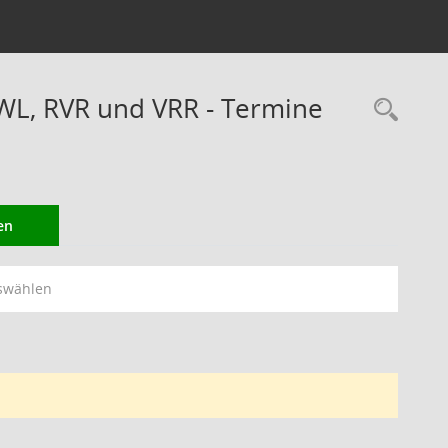
WL, RVR und VRR - Termine
Rec
en
swählen