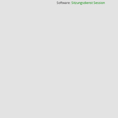
(Wird in
Software:
Sitzungsdienst
Session