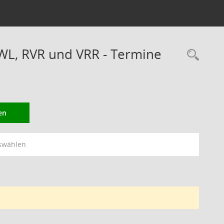
WL, RVR und VRR - Termine
Rec
en
swählen