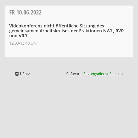
FR
10.06.2022
Videokonferenz nicht öffentliche Sitzung des
gemeinsamen Arbeitskreises der Fraktionen NWL, RVR
und VRR
12:00-13:40 Uhr
(Wird in
1 Satz
Software:
Sitzungsdienst
Session