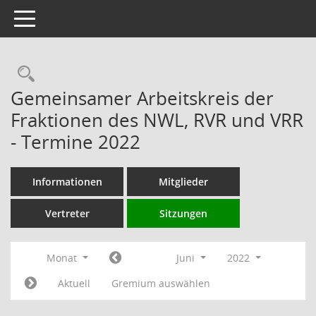
Toggle navigation
Rechercheauswahl
Gemeinsamer Arbeitskreis der
Fraktionen des NWL, RVR und VRR
- Termine 2022
Informationen
Mitglieder
Vertreter
Sitzungen
Monat
Juni
2022
Aktuell
Gremium auswählen