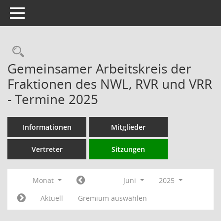
Toggle navigation
Rechercheauswahl
Gemeinsamer Arbeitskreis der
Fraktionen des NWL, RVR und VRR
- Termine 2025
Informationen
Mitglieder
Vertreter
Sitzungen
Monat
Juni
2025
Aktuell
Gremium auswählen