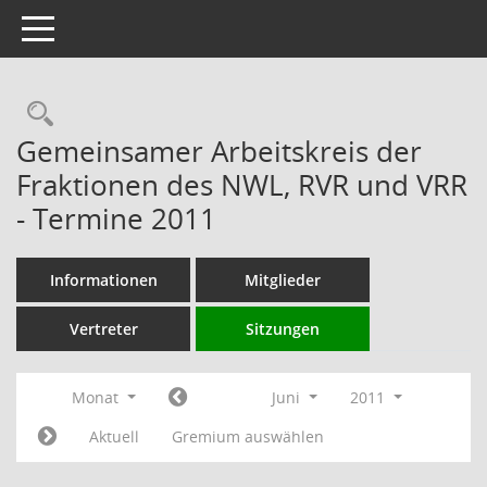
Toggle navigation
Rechercheauswahl
Gemeinsamer Arbeitskreis der
Fraktionen des NWL, RVR und VRR
- Termine 2011
Informationen
Mitglieder
Vertreter
Sitzungen
Monat
Juni
2011
Aktuell
Gremium auswählen