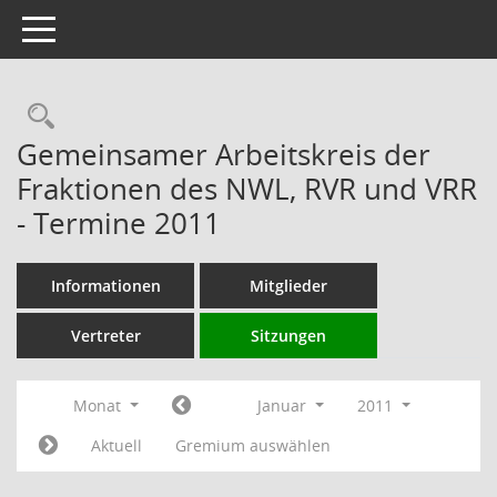
Toggle navigation
Rechercheauswahl
Gemeinsamer Arbeitskreis der
Fraktionen des NWL, RVR und VRR
- Termine 2011
Informationen
Mitglieder
Vertreter
Sitzungen
Monat
Januar
2011
Aktuell
Gremium auswählen