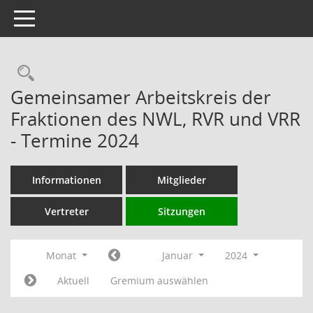
Toggle navigation
Rechercheauswahl
Gemeinsamer Arbeitskreis der
Fraktionen des NWL, RVR und VRR
- Termine 2024
Informationen
Mitglieder
Vertreter
Sitzungen
Monat
Januar
2024
Aktuell
Gremium auswählen