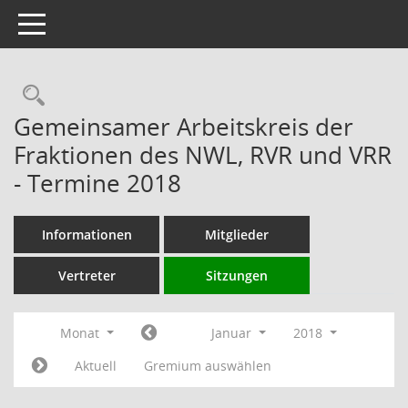
Toggle navigation
Rechercheauswahl
Gemeinsamer Arbeitskreis der
Fraktionen des NWL, RVR und VRR
- Termine 2018
Informationen
Mitglieder
Vertreter
Sitzungen
Monat
Januar
2018
Aktuell
Gremium auswählen