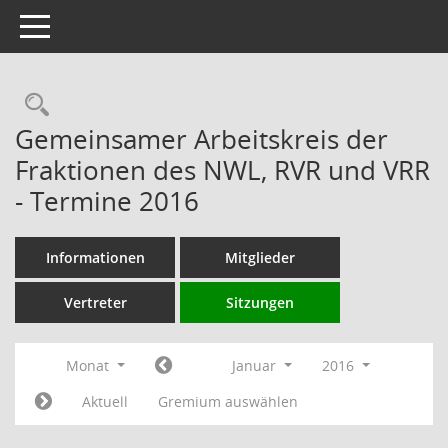
Toggle navigation
Rechercheauswahl
Gemeinsamer Arbeitskreis der
Fraktionen des NWL, RVR und VRR
- Termine 2016
Informationen
Mitglieder
Vertreter
Sitzungen
Monat
Januar
2016
Aktuell
Gremium auswählen