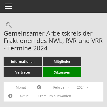
Toggle navigation
Rechercheauswahl
Gemeinsamer Arbeitskreis der
Fraktionen des NWL, RVR und VRR
- Termine 2024
Informationen
Mitglieder
Vertreter
Sitzungen
Monat
Februar
2024
Aktuell
Gremium auswählen