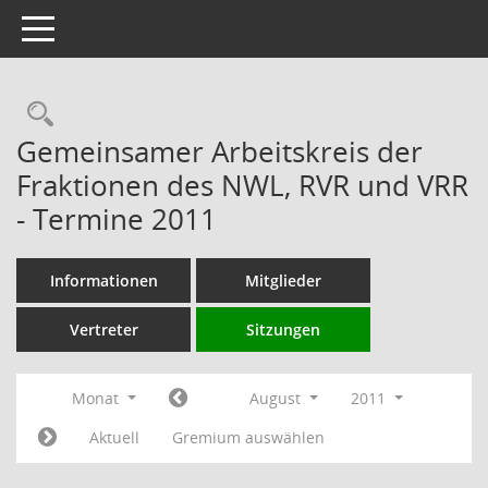
Toggle navigation
Rechercheauswahl
Gemeinsamer Arbeitskreis der
Fraktionen des NWL, RVR und VRR
- Termine 2011
Informationen
Mitglieder
Vertreter
Sitzungen
Monat
August
2011
Aktuell
Gremium auswählen