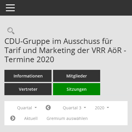
Toggle navigation
Rechercheauswahl
CDU-Gruppe im Ausschuss für
Tarif und Marketing der VRR AöR -
Termine 2020
Informationen
Mitglieder
Vertreter
Sitzungen
Quartal
Quartal 3
2020
Aktuell
Gremium auswählen