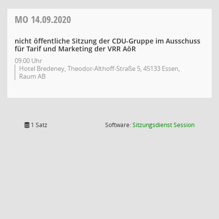
MO
14.09.2020
nicht öffentliche Sitzung der CDU-Gruppe im Ausschuss
für Tarif und Marketing der VRR AöR
09:00 Uhr
Hotel Bredeney, Theodor-Althoff-Straße 5, 45133 Essen,
Raum AB
(Wird in
1 Satz
Software:
Sitzungsdienst
Session