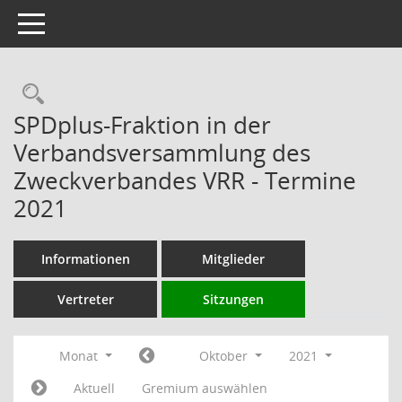
Toggle navigation
Rechercheauswahl
SPDplus-Fraktion in der
Verbandsversammlung des
Zweckverbandes VRR - Termine
2021
Informationen
Mitglieder
Vertreter
Sitzungen
Monat
Oktober
2021
Aktuell
Gremium auswählen