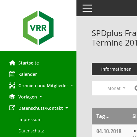
Toggle navigation
SPDplus-Fra
Termine 20
Startseite
Informationen
Kalender
Gremien und Mitglieder
Monat
Vorlagen
Datenschutz/Kontakt
Tag
S
Impressum
04.10.2018
ni
Datenschutz