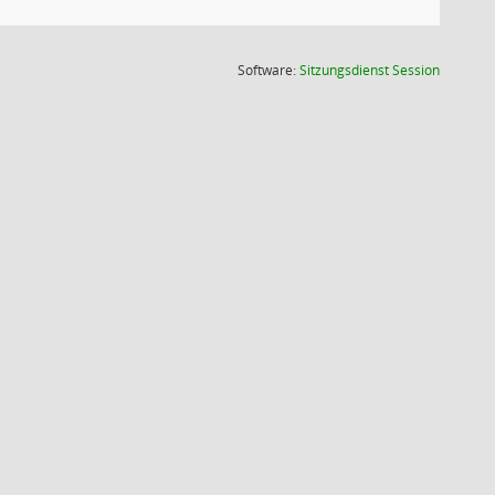
(Wird in
Software:
Sitzungsdienst
Session