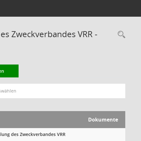
des Zweckverbandes VRR -
Rec
en
swählen
Dokumente
mmlung des Zweckverbandes VRR