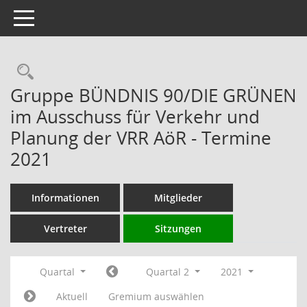
Toggle navigation
Rechercheauswahl
Gruppe BÜNDNIS 90/DIE GRÜNEN
im Ausschuss für Verkehr und
Planung der VRR AöR - Termine
2021
Informationen
Mitglieder
Vertreter
Sitzungen
Quartal
Quartal 2
2021
Aktuell
Gremium auswählen