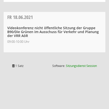
FR
18.06.2021
Videokonferenz nicht öffentliche Sitzung der Gruppe
B90/Die Grünen im Ausschuss für Verkehr und Planung
der VRR AöR
09:00-10:00 Uhr
(Wird in
1 Satz
Software:
Sitzungsdienst
Session