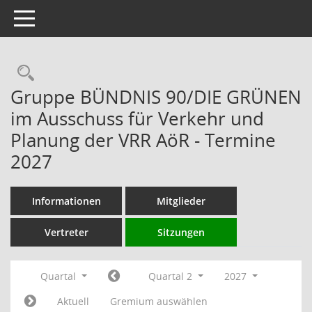
Toggle navigation
Rechercheauswahl
Gruppe BÜNDNIS 90/DIE GRÜNEN
im Ausschuss für Verkehr und
Planung der VRR AöR - Termine
2027
Informationen
Mitglieder
Vertreter
Sitzungen
Quartal
Quartal 2
2027
Aktuell
Gremium auswählen