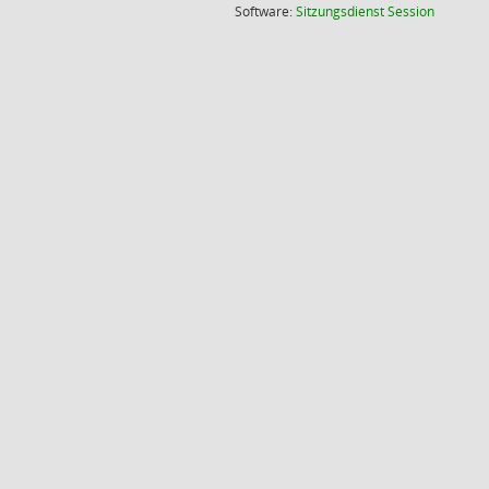
(Wird in
Software:
Sitzungsdienst
Session