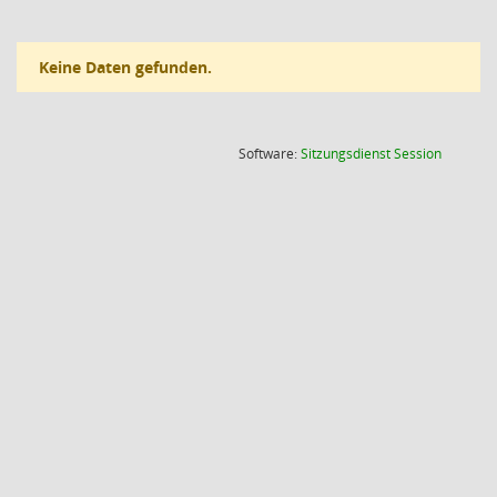
Keine Daten gefunden.
(Wird in
Software:
Sitzungsdienst
Session