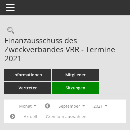
Toggle navigation
Rechercheauswahl
Finanzausschuss des
Zweckverbandes VRR - Termine
2021
Informationen
Mitglieder
Vertreter
Sitzungen
Monat
September
2021
Aktuell
Gremium auswählen