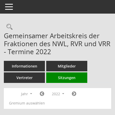
Toggle navigation
Rechercheauswahl
Gemeinsamer Arbeitskreis der
Fraktionen des NWL, RVR und VRR
- Termine 2022
Informationen
Mitglieder
Vertreter
Sitzungen
Jahr
2022
Gremium auswählen