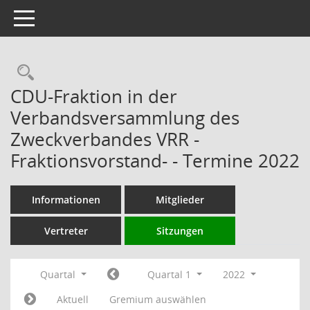
Toggle navigation
Rechercheauswahl
CDU-Fraktion in der
Verbandsversammlung des
Zweckverbandes VRR -
Fraktionsvorstand- - Termine 2022
Informationen
Mitglieder
Vertreter
Sitzungen
Quartal
Quartal 1
2022
Aktuell
Gremium auswählen