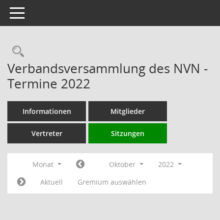
Toggle navigation
Rechercheauswahl
Verbandsversammlung des NVN -
Termine 2022
Informationen
Mitglieder
Vertreter
Sitzungen
Monat
Oktober
2022
Aktuell
Gremium auswählen