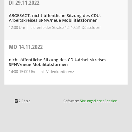
DI
29.11.2022
ABGESAGT- nicht öffentliche Sitzung des CDU-
Arbeitskreises SPNV/neue Mobilitätsformen
12:00 Uhr
Lierenfelder Straße 42, 40231 Düsseldorf
MO
14.11.2022
nicht öffentliche Sitzung des CDU-Arbeitskreises
SPNV/neue Mobilitätsformen
14:00-15:00 Uhr
als Videokonferenz
(Wird in
2 Sätze
Software:
Sitzungsdienst
Session