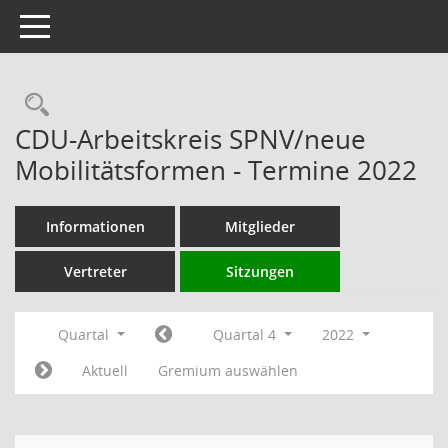
Toggle navigation
Rechercheauswahl
CDU-Arbeitskreis SPNV/neue
Mobilitätsformen - Termine 2022
Informationen
Mitglieder
Vertreter
Sitzungen
Quartal
Quartal 4
2022
Aktuell
Gremium auswählen