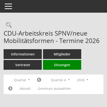
Toggle navigation
Rechercheauswahl
CDU-Arbeitskreis SPNV/neue
Mobilitätsformen - Termine 2026
Informationen
Mitglieder
Vertreter
Sitzungen
Quartal
Quartal 4
2026
Aktuell
Gremium auswählen