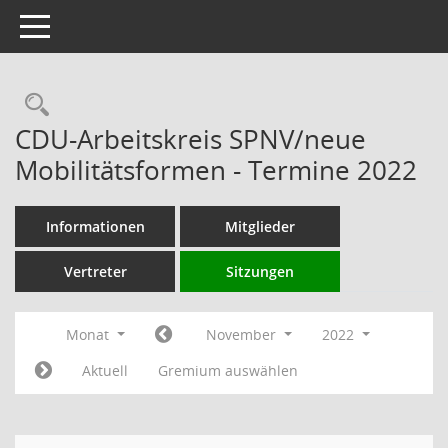
Toggle navigation
Rechercheauswahl
CDU-Arbeitskreis SPNV/neue
Mobilitätsformen - Termine 2022
Informationen
Mitglieder
Vertreter
Sitzungen
Monat
November
2022
Aktuell
Gremium auswählen