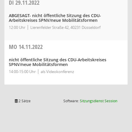
DI
29.11.2022
ABGESAGT- nicht öffentliche Sitzung des CDU-
Arbeitskreises SPNV/neue Mobilitätsformen
12:00 Uhr
Lierenfelder Straße 42, 40231 Düsseldorf
MO
14.11.2022
nicht öffentliche Sitzung des CDU-Arbeitskreises
SPNV/neue Mobilitätsformen
14:00-15:00 Uhr
als Videokonferenz
(Wird in
2 Sätze
Software:
Sitzungsdienst
Session