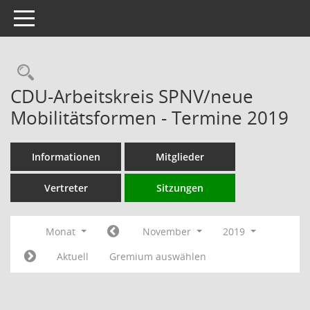
Toggle navigation
Rechercheauswahl
CDU-Arbeitskreis SPNV/neue
Mobilitätsformen - Termine 2019
Informationen
Mitglieder
Vertreter
Sitzungen
Monat
November
2019
Aktuell
Gremium auswählen