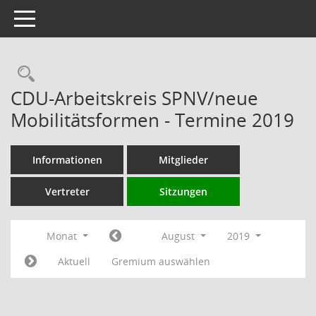
Toggle navigation
Rechercheauswahl
CDU-Arbeitskreis SPNV/neue
Mobilitätsformen - Termine 2019
Informationen
Mitglieder
Vertreter
Sitzungen
Monat
August
2019
Aktuell
Gremium auswählen