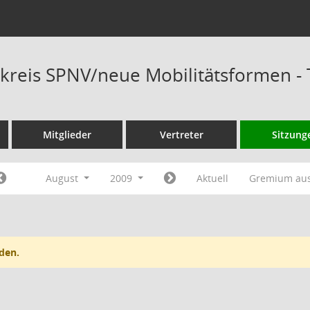
kreis SPNV/neue Mobilitätsformen -
Mitglieder
Vertreter
Sitzung
August
2009
Aktuell
Gremium au
den.