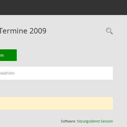
 Termine 2009
Rec
en
swählen
(Wird in
Software:
Sitzungsdienst
Session