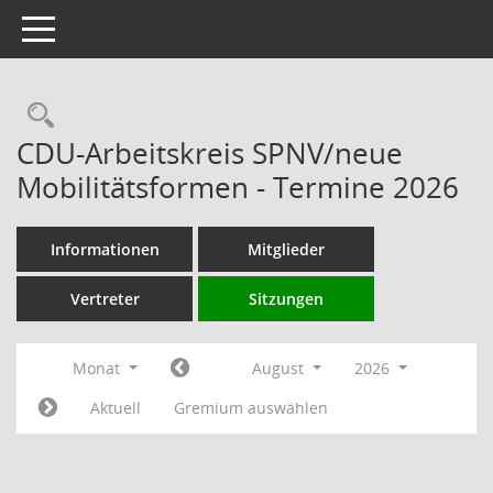
Toggle navigation
Rechercheauswahl
CDU-Arbeitskreis SPNV/neue
Mobilitätsformen - Termine 2026
Informationen
Mitglieder
Vertreter
Sitzungen
Monat
August
2026
Aktuell
Gremium auswählen