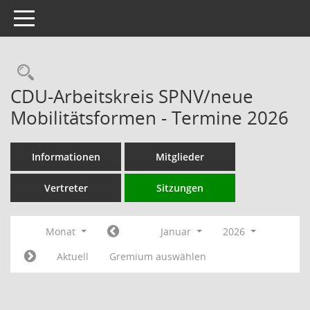
Toggle navigation
Rechercheauswahl
CDU-Arbeitskreis SPNV/neue
Mobilitätsformen - Termine 2026
Informationen
Mitglieder
Vertreter
Sitzungen
Monat
Januar
2026
Aktuell
Gremium auswählen