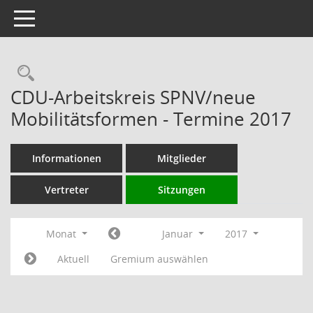
Toggle navigation
Rechercheauswahl
CDU-Arbeitskreis SPNV/neue
Mobilitätsformen - Termine 2017
Informationen
Mitglieder
Vertreter
Sitzungen
Monat
Januar
2017
Aktuell
Gremium auswählen