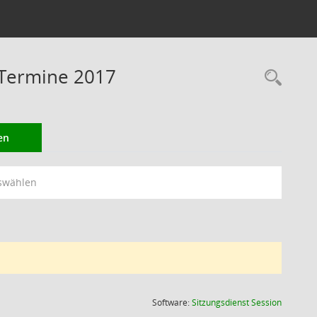
 Termine 2017
Rec
en
swählen
(Wird in
Software:
Sitzungsdienst
Session