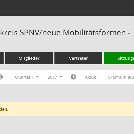
kreis SPNV/neue Mobilitätsformen -
Mitglieder
Vertreter
Sitzung
Quartal 1
2017
Aktuell
Gremium au
den.