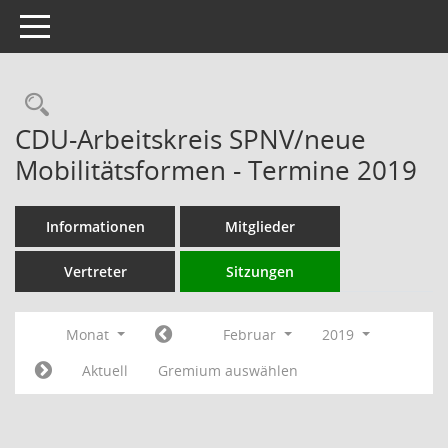
Toggle navigation
Rechercheauswahl
CDU-Arbeitskreis SPNV/neue
Mobilitätsformen - Termine 2019
Informationen
Mitglieder
Vertreter
Sitzungen
Monat
Februar
2019
Aktuell
Gremium auswählen