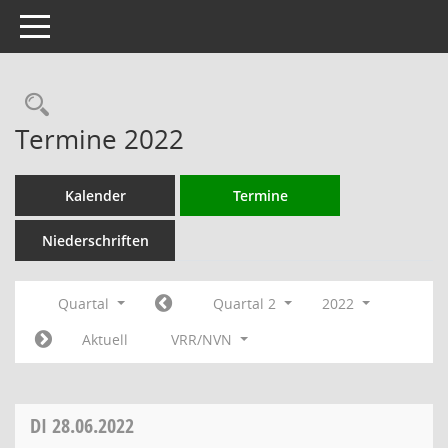
Toggle navigation
Rechercheauswahl
Termine 2022
Kalender
Termine
Niederschriften
Quartal
Quartal 2
2022
Aktuell
VRR/NVN
DI
28.06.2022