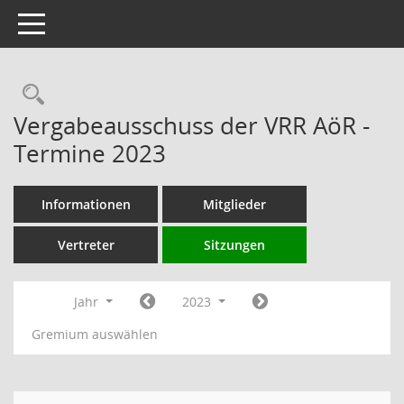
Toggle navigation
Rechercheauswahl
Vergabeausschuss der VRR AöR -
Termine 2023
Informationen
Mitglieder
Vertreter
Sitzungen
Jahr
2023
Gremium auswählen