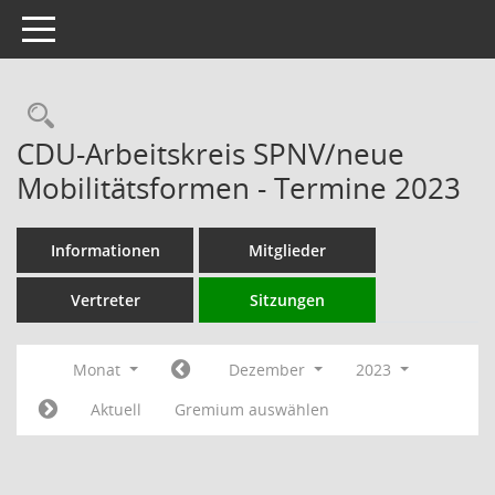
Toggle navigation
Rechercheauswahl
CDU-Arbeitskreis SPNV/neue
Mobilitätsformen - Termine 2023
Informationen
Mitglieder
Vertreter
Sitzungen
Monat
Dezember
2023
Aktuell
Gremium auswählen