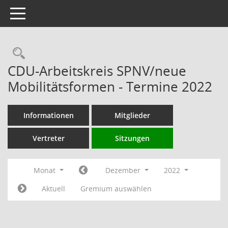
Toggle navigation
Rechercheauswahl
CDU-Arbeitskreis SPNV/neue
Mobilitätsformen - Termine 2022
Informationen
Mitglieder
Vertreter
Sitzungen
Monat
Dezember
2022
Aktuell
Gremium auswählen