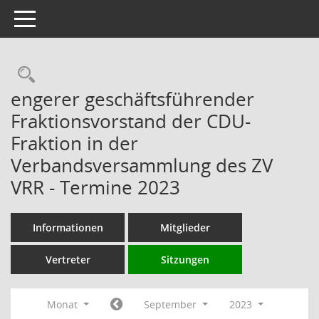
Toggle navigation
Rechercheauswahl
engerer geschäftsführender
Fraktionsvorstand der CDU-
Fraktion in der
Verbandsversammlung des ZV
VRR - Termine 2023
Informationen
Mitglieder
Vertreter
Sitzungen
Monat
September
2023