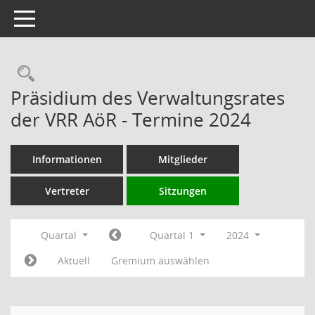
Toggle navigation
Rechercheauswahl
Präsidium des Verwaltungsrates
der VRR AöR - Termine 2024
Informationen
Mitglieder
Vertreter
Sitzungen
Quartal
Quartal 1
2024
Aktuell
Gremium auswählen