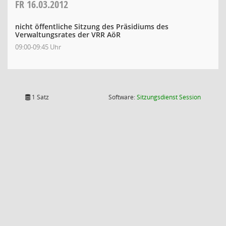
FR
16.03.2012
nicht öffentliche Sitzung des Präsidiums des
Verwaltungsrates der VRR AöR
09:00-09:45 Uhr
(Wird in
1 Satz
Software:
Sitzungsdienst
Session