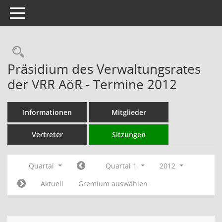
Toggle navigation
Rechercheauswahl
Präsidium des Verwaltungsrates
der VRR AöR - Termine 2012
Informationen
Mitglieder
Vertreter
Sitzungen
Quartal
Quartal 1
2012
Aktuell
Gremium auswählen