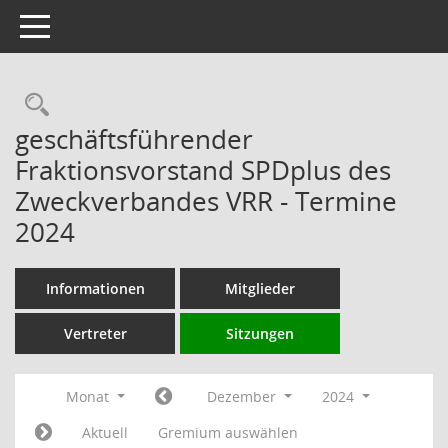
Toggle navigation
Rechercheauswahl
geschäftsführender
Fraktionsvorstand SPDplus des
Zweckverbandes VRR - Termine
2024
Informationen
Mitglieder
Vertreter
Sitzungen
Monat
Dezember
2024
Aktuell
Gremium auswählen