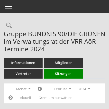
Toggle navigation
Rechercheauswahl
Gruppe BÜNDNIS 90/DIE GRÜNEN
im Verwaltungsrat der VRR AöR -
Termine 2024
Informationen
Mitglieder
Vertreter
Sitzungen
Monat
Februar
2024
Aktuell
Gremium auswählen