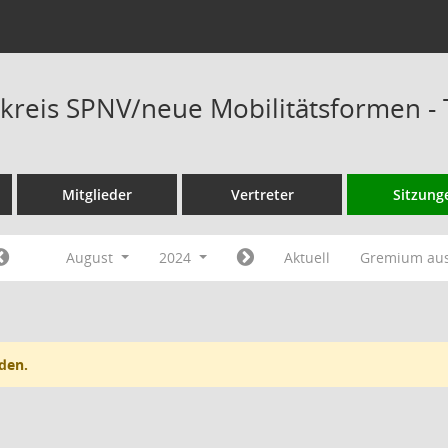
kreis SPNV/neue Mobilitätsformen -
Mitglieder
Vertreter
Sitzung
August
2024
Aktuell
Gremium au
den.