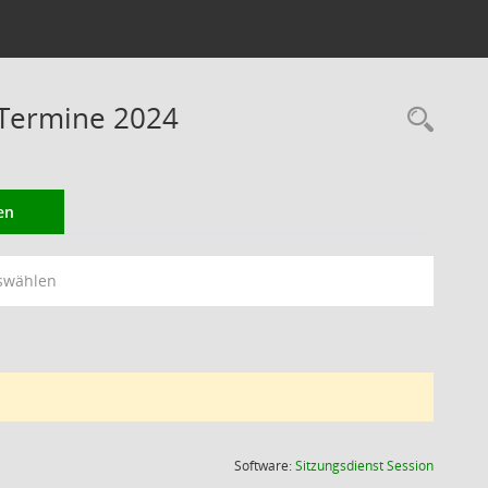
 Termine 2024
Rec
en
swählen
(Wird in
Software:
Sitzungsdienst
Session