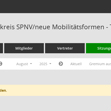
kreis SPNV/neue Mobilitätsformen -
Mitglieder
Vertreter
Sitzung
August
2025
Aktuell
Gremium au
den.