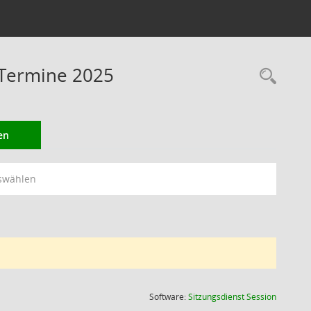
 Termine 2025
Rec
en
swählen
(Wird in
Software:
Sitzungsdienst
Session