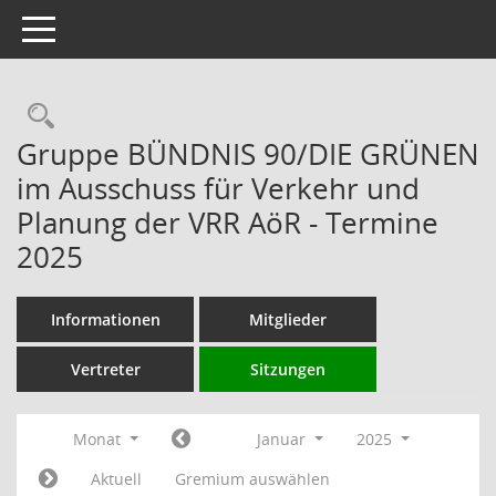
Toggle navigation
Rechercheauswahl
Gruppe BÜNDNIS 90/DIE GRÜNEN
im Ausschuss für Verkehr und
Planung der VRR AöR - Termine
2025
Informationen
Mitglieder
Vertreter
Sitzungen
Monat
Januar
2025
Aktuell
Gremium auswählen