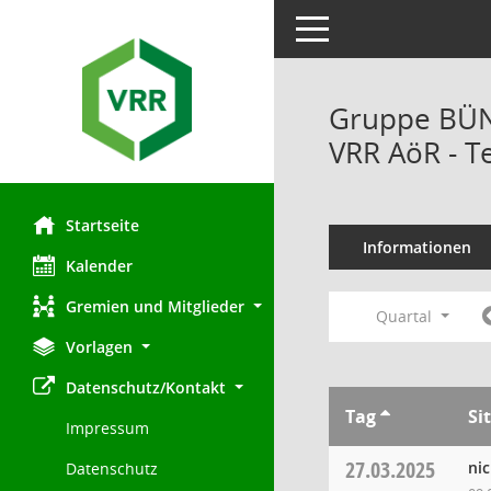
Toggle navigation
Gruppe BÜN
VRR AöR - T
Startseite
Informationen
Kalender
Gremien und Mitglieder
Quartal
Vorlagen
Datenschutz/Kontakt
Tag
Si
Impressum
27.03.2025
ni
Datenschutz