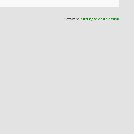
(Wird in
Software:
Sitzungsdienst
Session