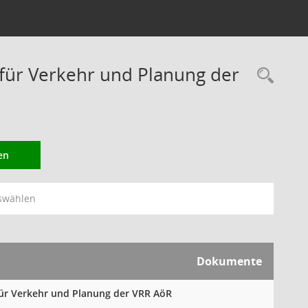
ür Verkehr und Planung der
Rec
en
swählen
Dokumente
für Verkehr und Planung der VRR AöR