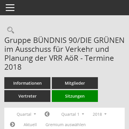
Toggle navigation
Rechercheauswahl
Gruppe BÜNDNIS 90/DIE GRÜNEN
im Ausschuss für Verkehr und
Planung der VRR AöR - Termine
2018
Informationen
Mitglieder
Vertreter
Sitzungen
Quartal
Quartal 1
2018
Aktuell
Gremium auswählen