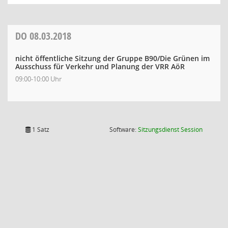
DO
08.03.2018
nicht öffentliche Sitzung der Gruppe B90/Die Grünen im
Ausschuss für Verkehr und Planung der VRR AöR
09:00-10:00 Uhr
(Wird in
1 Satz
Software:
Sitzungsdienst
Session