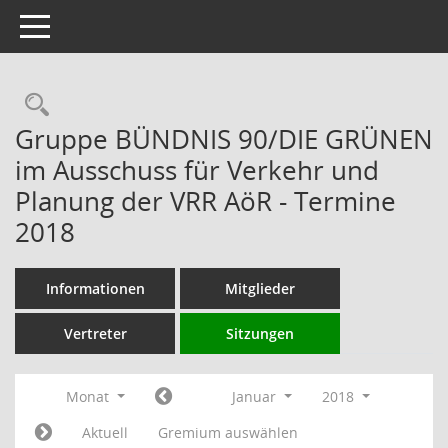
Toggle navigation
Rechercheauswahl
Gruppe BÜNDNIS 90/DIE GRÜNEN
im Ausschuss für Verkehr und
Planung der VRR AöR - Termine
2018
Informationen
Mitglieder
Vertreter
Sitzungen
Monat
Januar
2018
Aktuell
Gremium auswählen