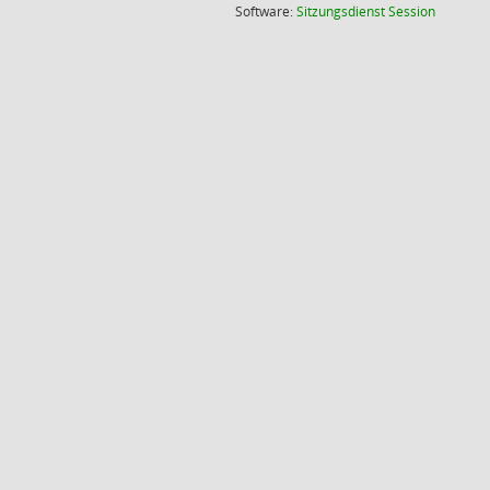
(Wird in
Software:
Sitzungsdienst
Session