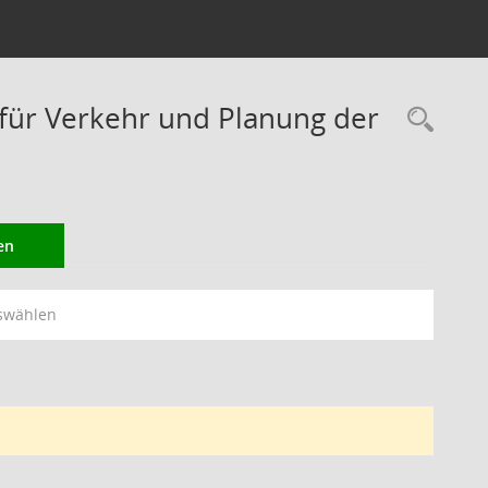
ür Verkehr und Planung der
Rec
en
swählen